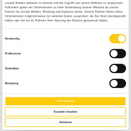
soziale Medien anbieten zu können und die Zugriffe auf unsere Website zu analysieren.
garantiert eine hervorragende Windstabilität. Dabei überzeugt die Zetra
Außerdem geben wir Informationen zu Ihrer Verwendung unserer Website an unsere
Partner für soziale Medien, Werbung und Analysen weiter. Unsere Partner führen diese
Lamelle mit einer großen Farbauswahl und ist auch in vier matten
Informationen möglicherweise mit weiteren Daten zusammen, die Sie ihnen bereitgestellt
Oberflächen erhältlich.
haben oder die sie im Rahmen Ihrer Nutzung der Dienste gesammelt haben.
Wir beraten Sie gerne zur neuen Zetra Lamelle.
Einwilligungsauswahl
Notwendig
Präferenzen
Statistiken
Marketing
Alle zulassen
Auswahl erlauben
Beitragsnavigation
Vorheriger
Förderungsfähige Sonnenschutzprodukte für Ihre Renovierung –
Ablehnen
Beitrag
Profitieren Sie von 20% BEG Zuschuss