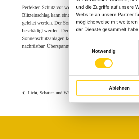
und die Zugriffe auf unsere 
Perfekten Schutz vor weitreichenden und kostspieligen S
Website an unsere Partner fü
Blitzeinschlag kann eine Überspannung durch Sonnenschutz
möglicherweise mit weiteren
geleitet werden. Der Sonnenschutz selbst, aber auch weite
der Dienste gesammelt habe
beschädigt werden. Der Zwischenstecker protect ist ein wicht
Sonnenschutzanlagen konzipiert. Er ist für alle 230 V Sta
Einwilligungsauswahl
nachrüstbar. Überspannungsschutz clever und sicher gelöst.
Notwendig
Beitragsnavigation
Ablehnen
Vorheriger
Licht, Schatten und Wärme bequem per Knopdruck steuern?
Beitrag