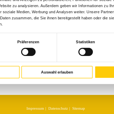
Website zu analysieren. Außerdem geben wir Informationen zu I
chäden bietet Ihnen der WAREMA Zwischenstecker protect. Beim
r soziale Medien, Werbung und Analysen weiter. Unsere Partner
produkte mit elektrischen Antrieben in das Gebäudeinnere
 Daten zusammen, die Sie ihnen bereitgestellt haben oder die s
re Verbraucher und sogar IT-Systeme können dabei stark
n.
iger Bestandteil des Blitzschutzkonzeptes und ist speziell für
ndard Antriebe mit Hirschmannkupplung geeignet und problemlos
Präferenzen
Statistiken
Auswahl erlauben
Impressum
Datenschutz
Sitemap