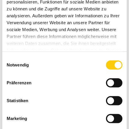
personalisieren, Funktionen für soziale Medien anbieten
zu können und die Zugriffe auf unsere Website zu
analysieren. Außerdem geben wir Informationen zu Ihrer
Verwendung unserer Website an unsere Partner für
soziale Medien, Werbung und Analysen weiter. Unsere
Partner führen diese Informationen möglicherweise mit
weiteren Daten zusammen, die Sie ihnen bereitgestellt
Soltis 92
haben oder die sie im Rahmen Ihrer Nutzung der Dienste
Der transluzente Stoff lenkt dank, kleiner Öffnungen im Gewebe,
gesammelt haben.
Tageslicht ins Rauminnere und schafft eine angenehme, helle Atmosphäre
Einwilligungsauswahl
Notwendig
bei gleichzeitiger Sicht nach außen. Neue trendige Farben bieten für jede
Anforderung die optimale Lösung.
Präferenzen
Statistiken
Marketing