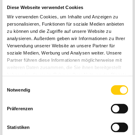
ansprechend ist. Besonders gefragt sind Konstruktionen aus Aluminium,
Diese Webseite verwendet Cookies
da sie durch ihre
Stabilität, Pflegeleichtigkeit
und
Langlebigkeit
überzeugen. Dieses Material bietet eine moderne und stilvolle Optik und
Wir verwenden Cookies, um Inhalte und Anzeigen zu
ist eine hervorragende Wahl für eine überdachte Terrasse.
personalisieren, Funktionen für soziale Medien anbieten
zu können und die Zugriffe auf unsere Website zu
Wollen Sie Ihre Terrasse in einen einladenden, geschützten Wohnbereich
analysieren. Außerdem geben wir Informationen zu Ihrer
verwandeln? Eine verglaste Terrassenüberdachung sorgt für ein
Verwendung unserer Website an unsere Partner für
angenehmes Raumgefühl und bietet
optimalen Schutz vor Regen
oder
soziale Medien, Werbung und Analysen weiter. Unsere
starker Sonneneinstrahlung. Ergänzende Sonnenschutzsysteme wie
Markisen
oder integrierte Beschattungslösungen sorgen für zusätzlichen
Partner führen diese Informationen möglicherweise mit
Komfort. Auch eine Kombination mit Holz verleiht der
weiteren Daten zusammen, die Sie ihnen bereitgestellt
Terrassenüberdachung eine natürliche, warme Ausstrahlung und macht sie
haben oder die sie im Rahmen Ihrer Nutzung der Dienste
zum perfekten Rückzugsort.
gesammelt haben.
Einwilligungsauswahl
Notwendig
Gestalten Sie Ihre Terrassenüberdachung nach
Ihren Wünschen
Präferenzen
Statistiken