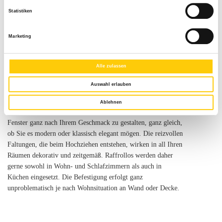
Bildschirmarbeitsplätze, Festverglasungen
Statistiken
Montage: An Wand und Decken sowie über Klemmträger
Marketing
Produktbeschreibung
Alle zulassen
Auswahl erlauben
Raffrollos – in der Fachsprache auch Faltrollos genannt – sind
sehr beliebt bei Bauherrn. Denn durch nahezu unzählige
Ablehnen
Variationen ermöglichen sie Ihnen den Sonnenschutz am
Fenster ganz nach Ihrem Geschmack zu gestalten, ganz gleich,
ob Sie es modern oder klassisch elegant mögen. Die reizvollen
Faltungen, die beim Hochziehen entstehen, wirken in all Ihren
Räumen dekorativ und zeitgemäß. Raffrollos werden daher
gerne sowohl in Wohn- und Schlafzimmern als auch in
Küchen eingesetzt. Die Befestigung erfolgt ganz
unproblematisch je nach Wohnsituation an Wand oder Decke.