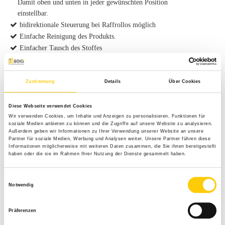
Damit oben und unten in jeder gewünschten Position
einstellbar.
bidirektionale Steuerung bei Raffrollos möglich
Einfache Reinigung des Produkts.
Einfacher Tausch des Stoffes
die Raffrollos können in jeder Höhe gestoppt werden.
Zahlreiche Stofffarben erhältlich (auch Verdunkelungs-
und transparente Stoffe)
Zustimmung
Details
Über Cookies
Kissen und Vorhänge im gleichen Stoff-Design erhältlich
Sicherheit für Ihre Kinder
Diese Webseite verwendet Cookies
Wir verwenden Cookies, um Inhalte und Anzeigen zu personalisieren, Funktionen für
soziale Medien anbieten zu können und die Zugriffe auf unsere Website zu analysieren.
Außerdem geben wir Informationen zu Ihrer Verwendung unserer Website an unsere
Partner für soziale Medien, Werbung und Analysen weiter. Unsere Partner führen diese
Informationen möglicherweise mit weiteren Daten zusammen, die Sie ihnen bereitgestellt
Produktdetails
haben oder die sie im Rahmen Ihrer Nutzung der Dienste gesammelt haben.
max. Breite: 3000 mm
Einwilligungsauswahl
Notwendig
max. Höhe: 3000 mm
max. Fläche: 9,00 m²
Bedienung: Kette, Schnur, Griff, Batterieantrieb
Präferenzen
Anwendungsbereiche: Für Fenster, Türen,