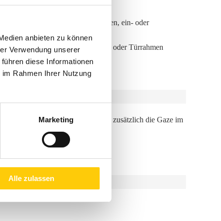
ufig zu öffnende Fenster und Türen, ein- oder
üraustritte bzw. Fensterbänke
 Medien anbieten zu können
n, ohne Montagerahmen auf Fenster oder Türrahmen
hrer Verwendung unserer
 führen diese Informationen
ie im Rahmen Ihrer Nutzung
Marketing
unteren Bereich.
Alle zulassen