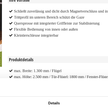
Ihre Vorteile
Schließt zuverlässig und dicht durch Magnetverschluss und int
Trittprofil im unteren Bereich schützt die Gaze
Quersprosse mit integrierter Griffleiste zur Stabilisierung
Flexible Bedienung von innen oder außen
Kleintierschleuse integrierbar
Produktdetails
max. Breite: 1.300 mm / Flügel
max. Höhe: 2.500 mm / Tür-Flügel; 1800 mm / Fenster-Flüge
max. Fläche: 2,5 m² / Flügel
Bedienung: Bedienung durch Griffleiste. Schließen durch inte
Gaze: WAREMA VisionAir-Gaze, WAREMA VisionAir Polle
verschleißfeste Gaze, Edelstahl-Gaze
Details
Rahmenprofil: Aluminium, stranggepresst, Oberfläche pulverb