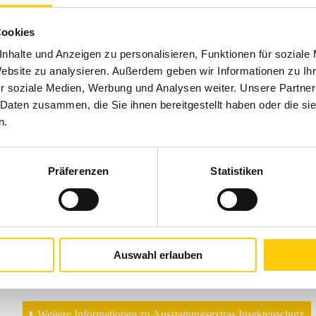
Ausführungen: Ein- oder zweiflügelig
Cookies
Anwendungsbereiche: Durchgänge zu Balkon oder Terrasse, hä
zweiflügelige Fenster und Türen, Sonderformen, für schräge T
nhalte und Anzeigen zu personalisieren, Funktionen für soziale
Montage: Mit dreiseitigem oder umlaufendem Montagerahme
Website zu analysieren. Außerdem geben wir Informationen zu I
r soziale Medien, Werbung und Analysen weiter. Unsere Partner
 Daten zusammen, die Sie ihnen bereitgestellt haben oder die s
n.
Produktbeschreibung
Insekten- und Pollenschutz für Terrassen- und Balkontüren
zuverlässig ab, das Trittprofil schützt zusätzlich die Gaze im
Präferenzen
Statistiken
garantiert Genuss ohne Einschränkung. Bei der
Insektenschutz- Drehtür dichtet der Magnetverschluss
Auswahl erlauben
Brillante Extras
Weitere Informationen zu Ausstattungsextras Insektenschutz