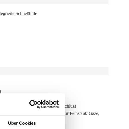
egrierte Schließhilfe
l
grierte Schließhilfe und Magnetverschluss
nschutz-Gaze, WAREMA VisionAir Feinstaub-Gaze,
Über Cookies
eschichtet